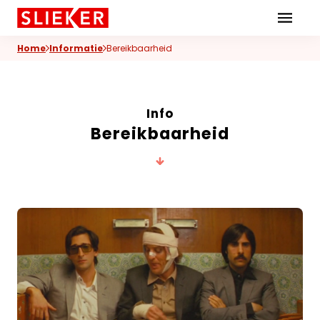
Skiplinks
Home
Informatie
Bereikbaarheid
Info
Bereikbaarheid