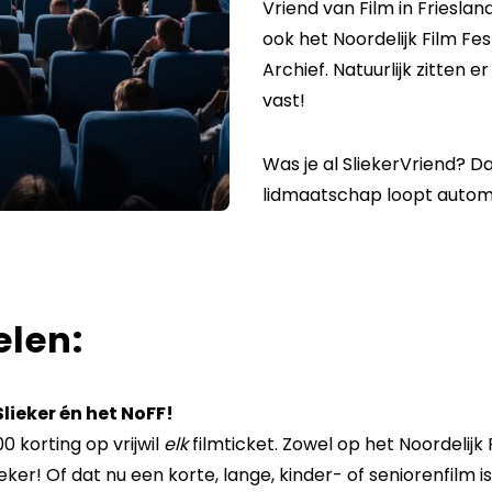
Vriend van Film in Frieslan
ook het Noordelijk Film Fes
Archief. Natuurlijk zitten 
vast!
Was je al SliekerVriend? Da
lidmaatschap loopt autom
elen:
Slieker én het NoFF!
00 korting op vrijwil
elk
filmticket. Zowel op het Noordelijk F
eker! Of dat nu een korte, lange, kinder- of seniorenfilm is