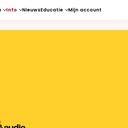
a
Info
Nieuws
Educatie
Mijn account
Open
Open
Open
sub-
sub-
sub-
menu
menu
menu