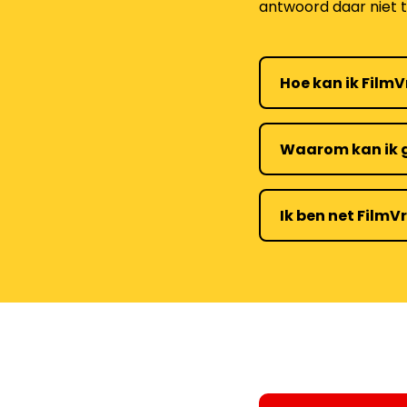
antwoord daar niet 
Hoe kan ik Film
Waarom kan ik g
Ik ben net FilmV