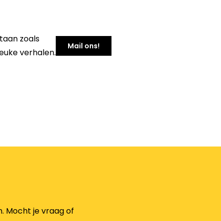
taan zoals
Mail ons!
leuke verhalen.
. Mocht je vraag of