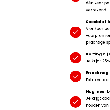
één keer per
verrekend.
Speciale fi
Vier keer pe
voorpremière
prachtige sp
Korting bij 
Je krijgt 25
En ook nog
Extra voorde
Nog meer be
Je krijgt da
houden van a