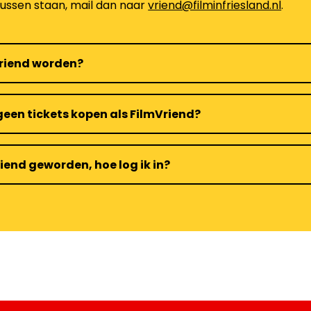
tussen staan, mail dan naar
vriend@filminfriesland.nl
.
Vriend worden?
een tickets kopen als FilmVriend?
riend geworden, hoe log ik in?