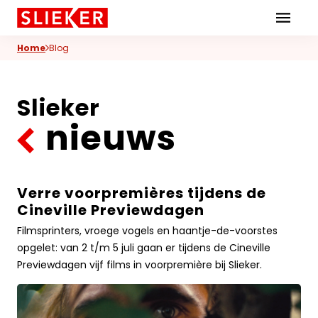
Skiplinks
Home
Blog
Slieker
nieuws
Verre voorpremières tijdens de
Verre
Cineville Previewdagen
voorpremières
tijdens
Filmsprinters, vroege vogels en haantje-de-voorstes
de
opgelet: van 2 t/m 5 juli gaan er tijdens de Cineville
Cineville
Previewdagen vijf films in voorpremière bij Slieker.
PreviewdagenLees
meer
over