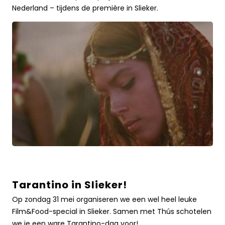
Nederlandse
Nederland – tijdens de première in Slieker.
première
in
SliekerLees
meer
over
Tarantino in Slieker!
Tarantino
in
Op zondag 31 mei organiseren we een wel heel leuke
Slieker!Lees
Film&Food-special in Slieker. Samen met Thús schotelen
meer
we je een ware Tarantino-dag voor!