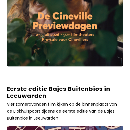
Eerste editie Bajes Buitenbios in
Eerste
Leeuwarden
editie
Bajes
Vier zomeravonden film kijken op de binnenplaats van
Buitenbios
de Blokhuispoort tijdens de eerste editie van de Bajes
in
Buitenbios in Leeuwarden!
LeeuwardenLees