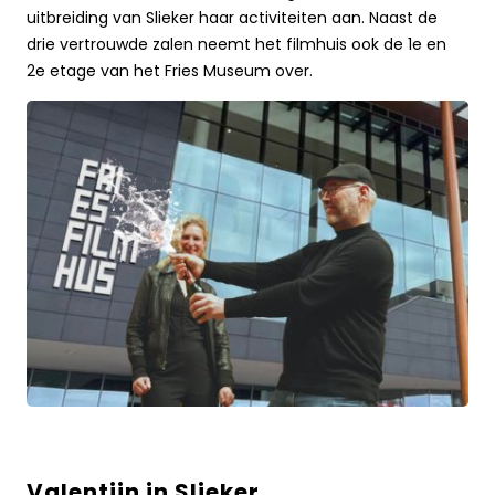
zalen
uitbreiding van Slieker haar activiteiten aan. Naast de
Fries
drie vertrouwde zalen neemt het filmhuis ook de 1e en
Museum
2e etage van het Fries Museum over.
overLees
meer
over
Valentijn in Slieker
Valentijn