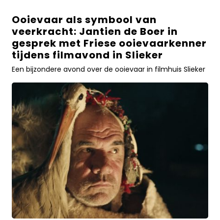
Ooievaar als symbool van
Ooievaar
veerkracht: Jantien de Boer in
als
gesprek met Friese ooievaarkenner
symbool
tijdens filmavond in Slieker
van
veerkracht:
Een bijzondere avond over de ooievaar in filmhuis Slieker
Jantien
de
Boer
in
gesprek
met
Friese
ooievaarkenner
tijdens
filmavond
in
SliekerLees
meer