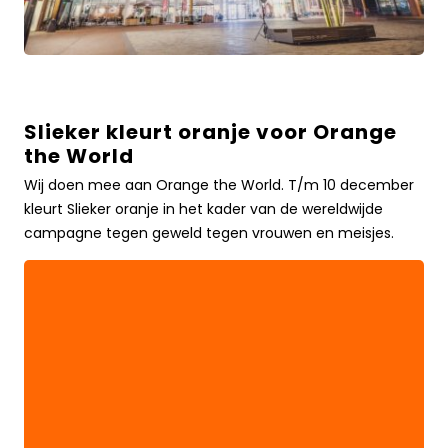
Slieker kleurt oranje voor Orange
Slieker
the World
kleurt
oranje
Wij doen mee aan Orange the World. T/m 10 december
voor
kleurt Slieker oranje in het kader van de wereldwijde
Orange
campagne tegen geweld tegen vrouwen en meisjes.
the
WorldLees
meer
over