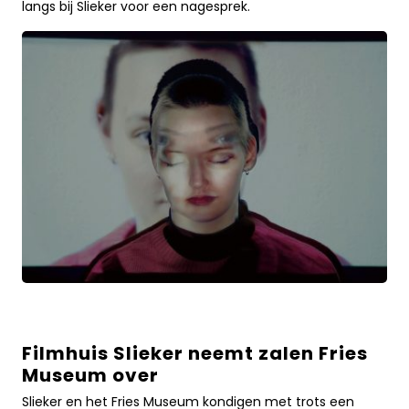
een
langs bij Slieker voor een nagesprek.
verdiepende
avond
in
filmhuis
SliekerLees
meer
over
Filmhuis Slieker neemt zalen Fries
Filmhuis
Museum over
Slieker
neemt
Slieker en het Fries Museum kondigen met trots een