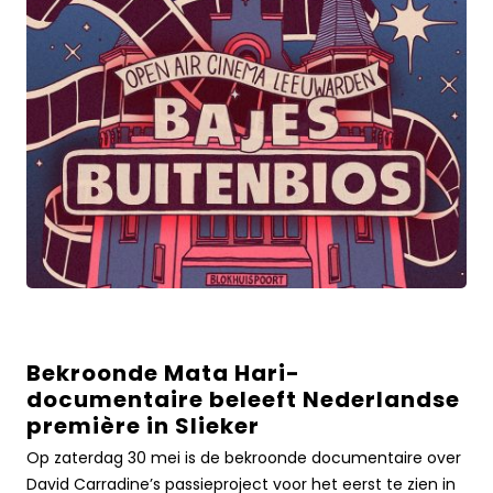
meer
over
Bekroonde Mata Hari-
Bekroonde
documentaire beleeft Nederlandse
Mata
première in Slieker
Hari-
documentaire
Op zaterdag 30 mei is de bekroonde documentaire over
beleeft
David Carradine’s passieproject voor het eerst te zien in