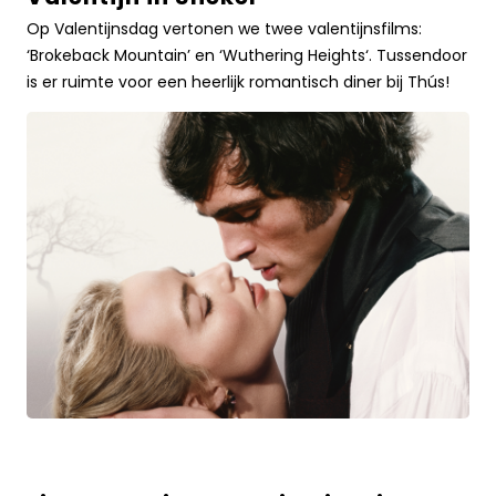
in
Op Valentijnsdag vertonen we twee valentijnsfilms:
SliekerLees
‘Brokeback Mountain’ en ‘Wuthering Heights‘. Tussendoor
meer
is er ruimte voor een heerlijk romantisch diner bij Thús!
over