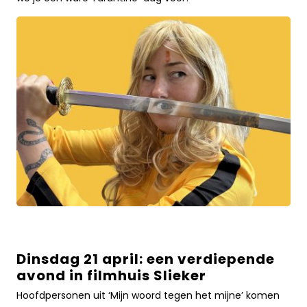
over
Dinsdag 21 april: een verdiepende
Dinsdag
avond in filmhuis Slieker
21
april:
Hoofdpersonen uit ‘Mijn woord tegen het mijne’ komen