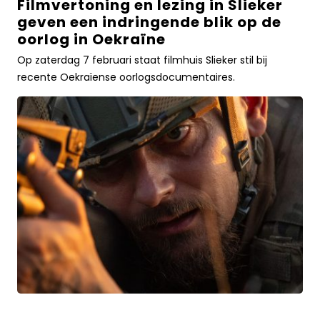
Filmvertoning en lezing in Slieker
Filmvertoning
geven een indringende blik op de
en
oorlog in Oekraïne
lezing
in
Op zaterdag 7 februari staat filmhuis Slieker stil bij
Slieker
recente Oekraïense oorlogsdocumentaires.
geven
een
indringende
blik
op
de
oorlog
in
OekraïneLees
meer
over