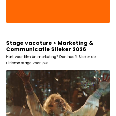
Stage vacature > Marketing &
Stage
Communicatie Slieker 2026
vacature
>
Hart voor film én marketing? Dan heeft Slieker de
Marketing
ultieme stage voor jou!
&
Communicatie
Slieker
2026Lees
meer
over