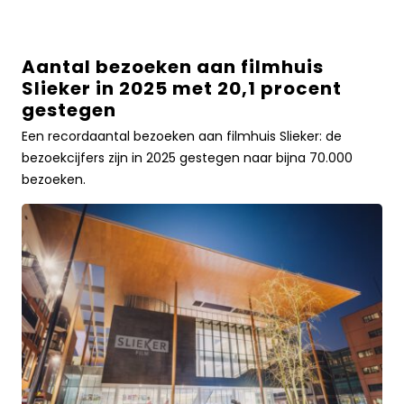
over
Aantal bezoeken aan filmhuis
Aantal
Slieker in 2025 met 20,1 procent
bezoeken
gestegen
aan
filmhuis
Een recordaantal bezoeken aan filmhuis Slieker: de
Slieker
bezoekcijfers zijn in 2025 gestegen naar bijna 70.000
in
bezoeken.
2025
met
20,1
procent
gestegenLees
meer
over