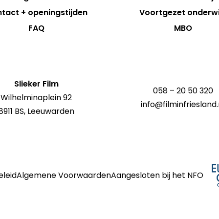
tact + openingstijden
Voortgezet onderwi
FAQ
MBO
Slieker Film
058 – 20 50 320
Wilhelminaplein 92
info@filminfriesland.
8911 BS, Leeuwarden
eleid
Algemene Voorwaarden
Aangesloten bij het NFO