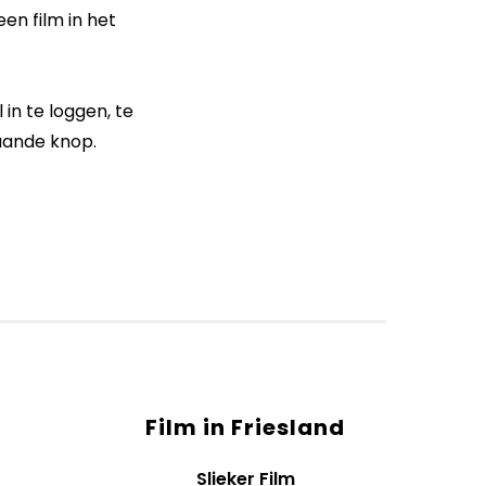
en film in het
 in te loggen, te
taande knop.
Film in Friesland
Slieker Film