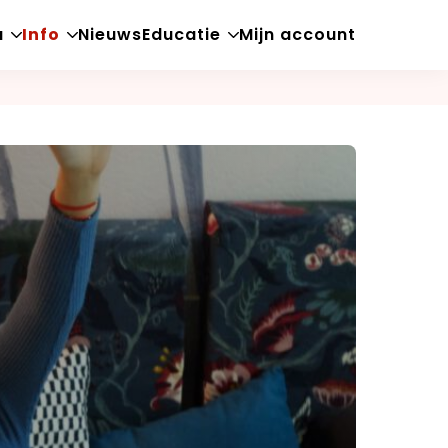
a
Info
Nieuws
Educatie
Mijn account
Open
Open
Open
sub-
sub-
sub-
menu
menu
menu