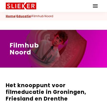
Skiplinks
Home
Educatie
Filmhub Noord
Filmhub
Noord
Het knooppunt voor
filmeducatie in Groningen,
Friesland en Drenthe