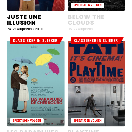
SPEELTIJDEN VOLGEN
JUSTE UNE
BELOW THE
ILLUSION
CLOUDS
Za. 22 augustus • 20:00
Do. 27 augustus
KLASSIEKER IN SLIEKER
KLASSIEKER IN SLIEKER
De
De
voorstellingen
voorstellingen
voor
voor
Les
Playtime
parapluies
zijn
de
uitverkocht
Cherbourg
zijn
uitverkocht
SPEELTIJDEN VOLGEN
SPEELTIJDEN VOLGEN