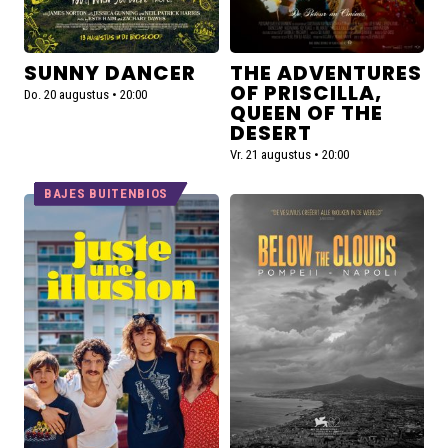
Desert
SUNNY DANCER
THE ADVENTURES
OF PRISCILLA,
Do. 20 augustus • 20:00
QUEEN OF THE
DESERT
Vr. 21 augustus • 20:00
BAJES BUITENBIOS
Lees
De
meer
voorstellingen
over
voor
Juste
Below
une
the
illusion
Clouds
zijn
uitverkocht