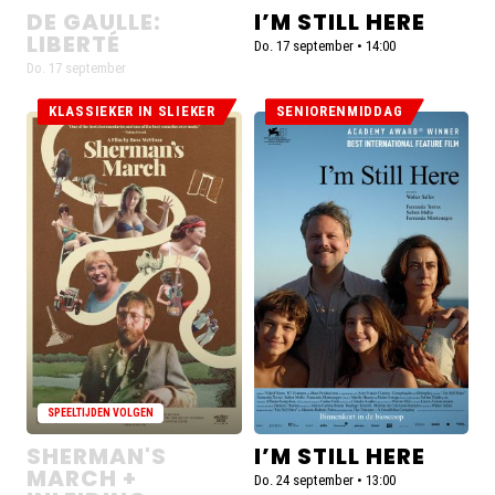
DE GAULLE:
I’M STILL HERE
LIBERTÉ
Do. 17 september • 14:00
Do. 17 september
KLASSIEKER IN SLIEKER
SENIORENMIDDAG
De
Lees
voorstellingen
meer
voor
over
Sherman's
I’m
March
Still
+
Here
inleiding
zijn
uitverkocht
SPEELTIJDEN VOLGEN
SHERMAN'S
I’M STILL HERE
MARCH +
Do. 24 september • 13:00