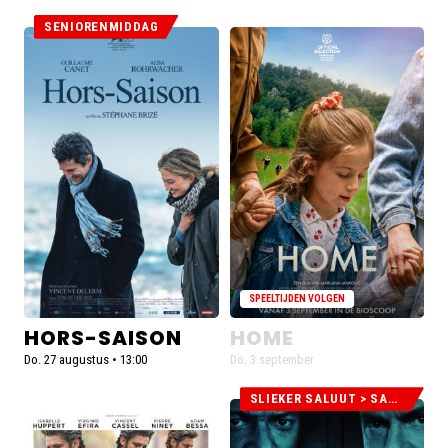
SENIORENMIDDAG
Lees
De
meer
voorstellingen
over
voor
Hors-
Home
saison
zijn
uitverkocht
SPEELTIJDEN VOLGEN
HORS-SAISON
HOME
Do. 27 augustus • 13:00
Do. 3 september
SLIEKER SALUUT > SAM NEILL
De
De
voorstellingen
voorstellingen