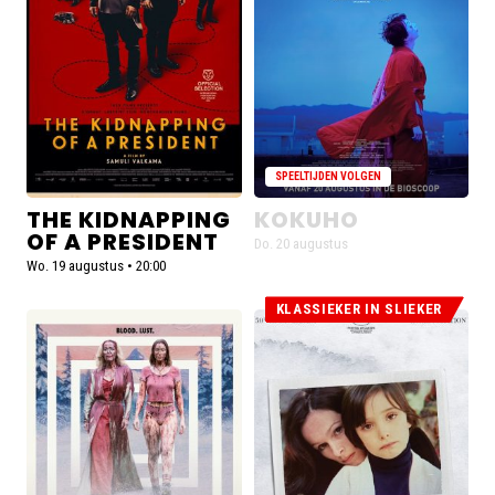
of
uitverkocht
a
President
SPEELTIJDEN VOLGEN
THE KIDNAPPING
KOKUHO
OF A PRESIDENT
Do. 20 augustus
Wo. 19 augustus • 20:00
KLASSIEKER IN SLIEKER
De
De
voorstellingen
voorstellingen
voor
voor
Teenage
Cría
Sex
cuervos
and
(50th
Death
Anniversary)