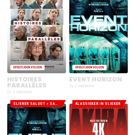
voor
voor
Histoires
Event
Parallèles
Horizon
zijn
zijn
uitverkocht
uitverkocht
SPEELTIJDEN VOLGEN
SPEELTIJDEN VOLGEN
HISTOIRES
EVENT HORIZON
PARALLÈLES
Za. 5 september
Do. 3 september
SLIEKER SALUUT > SAM NEILL
KLASSIEKER IN SLIEKER
De
De
voorstellingen
voorstellingen
voor
voor
Event
Akira