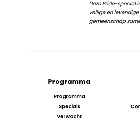
Deze Pride-special 
veilige en levendig
gemeenschap samen e
Programma
Diensten
menus
Programma
Specials
Con
Verwacht