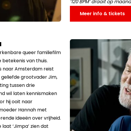
‘120 BPM’ draait op maanda
Meer info & tickets
a
kenbare queer familiefilm
de betekenis van thuis.
s naar Amsterdam reist
 geliefde grootvader Jim,
ing tussen drie
kind wil laten kennismaken
 hij ooit naar
t moeder Hannah met
ende ideeën over vrijheid.
 laat ‘Jimpa’ zien dat