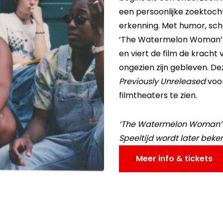
een persoonlijke zoektocht 
erkenning. Met humor, sche
‘The Watermelon Woman’ de
en viert de film de kracht 
ongezien zijn gebleven. Deze
Previously Unreleased
voor
filmtheaters te zien.
‘The Watermelon Woman’ d
Speeltijd wordt later bek
Meer info & tickets