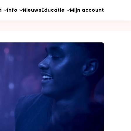
a
Info
Nieuws
Educatie
Mijn account
Open
Open
Open
sub-
sub-
sub-
menu
menu
menu