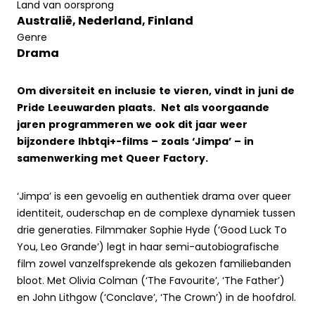
Land van oorsprong
Australië, Nederland, Finland
Genre
Drama
Om diversiteit en inclusie te vieren, vindt in juni de
Pride Leeuwarden plaats. Net als voorgaande
jaren programmeren we ook dit jaar weer
bijzondere lhbtqi+-films – zoals ‘Jimpa’ – in
samenwerking met Queer Factory.
‘Jimpa’ is een gevoelig en authentiek drama over queer
identiteit, ouderschap en de complexe dynamiek tussen
drie generaties. Filmmaker Sophie Hyde (‘Good Luck To
You, Leo Grande’) legt in haar semi-autobiografische
film zowel vanzelfsprekende als gekozen familiebanden
bloot. Met Olivia Colman (‘The Favourite’, ‘The Father’)
en John Lithgow (‘Conclave’, ‘The Crown’) in de hoofdrol.