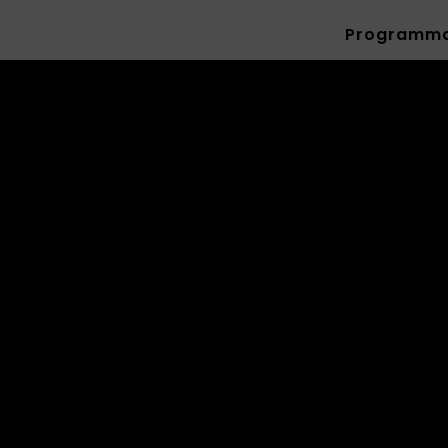
Programm