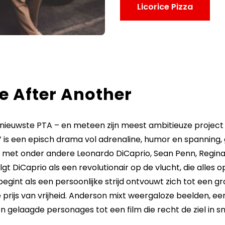
Licorice Pizza
e After Another
e nieuwste PTA – en meteen zijn meest ambitieuze project 
’ is een episch drama vol adrenaline, humor en spanning
; met onder andere Leonardo DiCaprio, Sean Penn, Regina 
lgt DiCaprio als een revolutionair op de vlucht, die alles op
begint als een persoonlijke strijd ontvouwt zich tot een g
 prijs van vrijheid. Anderson mixt weergaloze beelden, ee
en gelaagde personages tot een film die recht de ziel in sni