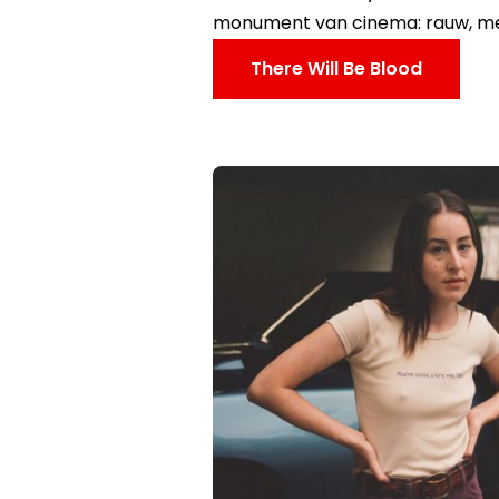
monument van cinema: rauw, me
There Will Be Blood