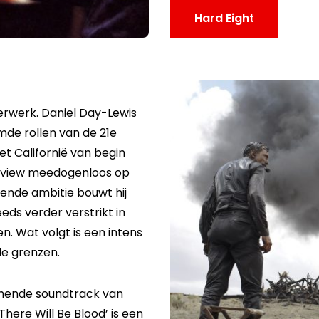
Hard Eight
erwerk. Daniel Day-Lewis
mde rollen van de 21e
het Californië van begin
ainview meedogenloos op
iende ambitie bouwt hij
ds verder verstrikt in
n. Wat volgt is een intens
le grenzen.
mende soundtrack van
here Will Be Blood’ is een