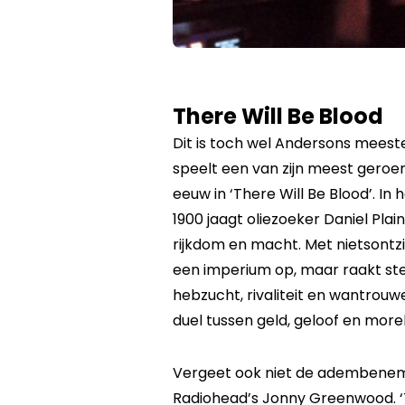
There Will Be Blood
Dit is toch wel Andersons meest
speelt een van zijn meest geroe
eeuw in ‘There Will Be Blood’. In 
1900 jaagt oliezoeker Daniel Pl
rijkdom en macht. Met nietsontz
een imperium op, maar raakt stee
hebzucht, rivaliteit en wantrouwe
duel tussen geld, geloof en more
Vergeet ook niet de adembene
Radiohead’s Jonny Greenwood. ‘T