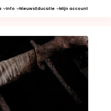
a
Info
Nieuws
Educatie
Mijn account
Open
Open
Open
sub-
sub-
sub-
menu
menu
menu