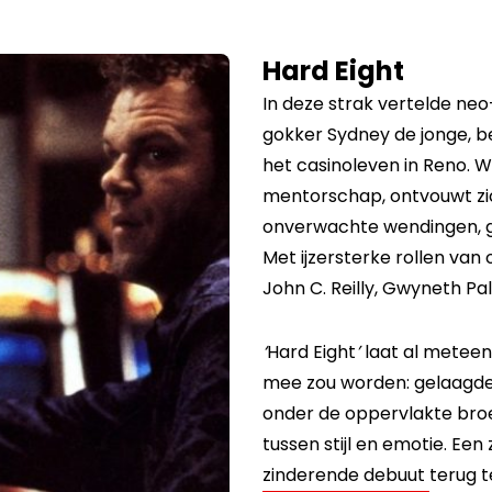
Hard Eight
In deze strak vertelde neo
gokker Sydney de jonge, b
het casinoleven in Reno. W
mentorschap, ontvouwt zic
onverwachte wendingen, 
Met ijzersterke rollen van 
John C. Reilly, Gwyneth Pa
‘
Hard Eight
’
laat al meteen
mee zou worden: gelaagde
onder de oppervlakte broe
tussen stijl en emotie. Ee
zinderende debuut terug te