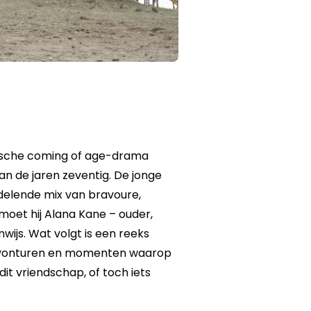
mische coming of age-drama
van de jaren zeventig. De jonge
delende mix van bravoure,
moet hij Alana Kane – ouder,
nwijs. Wat volgt is een reeks
avonturen en momenten waarop
 dit vriendschap, of toch iets