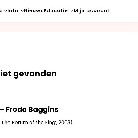
a
Info
Nieuws
Educatie
Mijn account
Open
Open
Open
sub-
sub-
sub-
menu
menu
menu
niet gevonden
– Frodo Baggins
– The Return of the King’, 2003)