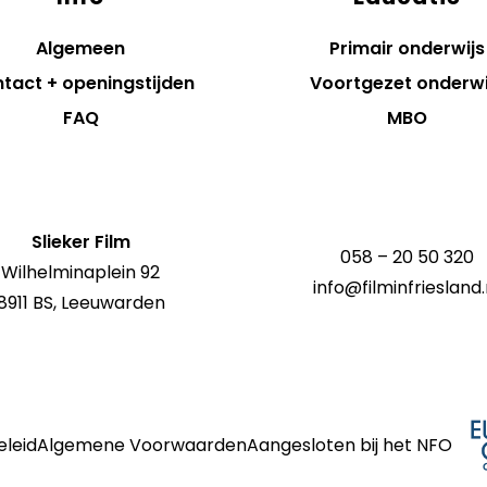
Algemeen
Primair onderwijs
tact + openingstijden
Voortgezet onderwi
FAQ
MBO
Slieker Film
058 – 20 50 320
Wilhelminaplein 92
info@filminfriesland.
8911 BS, Leeuwarden
eleid
Algemene Voorwaarden
Aangesloten bij het NFO