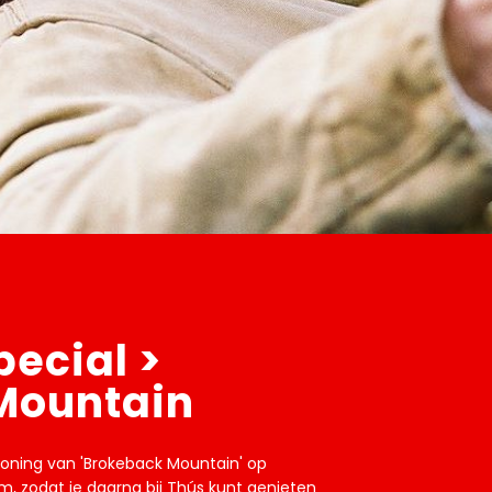
pecial >
Mountain
rtoning van 'Brokeback Mountain' op
lm, zodat je daarna bij Thús kunt genieten