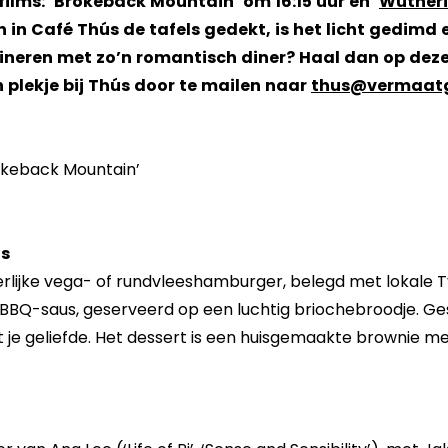
ilms: ‘Brokeback Mountain’ om 16:15 uur en ‘
Wutheri
 in Café Thús de tafels gedekt, is het licht gedimd en
eren met zo’n romantisch diner? Haal dan op deze 
n plekje bij Thús door te mailen naar
thus@vermaatg
okeback Mountain’
ús
lijke vega- of rundvleeshamburger, belegd met lokale T
 BBQ-saus, geserveerd op een luchtig briochebroodje. 
t je geliefde. Het dessert is een huisgemaakte brownie 