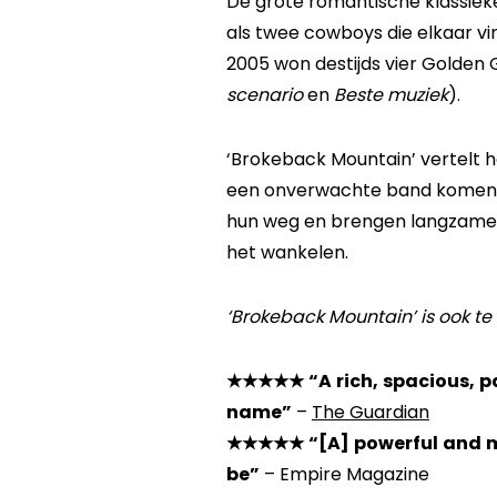
De grote romantische klassieker
als twee cowboys die elkaar vind
2005 won destijds vier Golden 
scenario
en
Beste muziek
).
‘Brokeback Mountain’ vertelt 
een onverwachte band komen. Z
hun weg en brengen langzamerh
het wankelen.
‘Brokeback Mountain’ is ook te
★★★★★ “A rich, spacious, pa
name”
–
The Guardian
★★★★★ “[A] powerful and mov
be”
– Empire Magazine