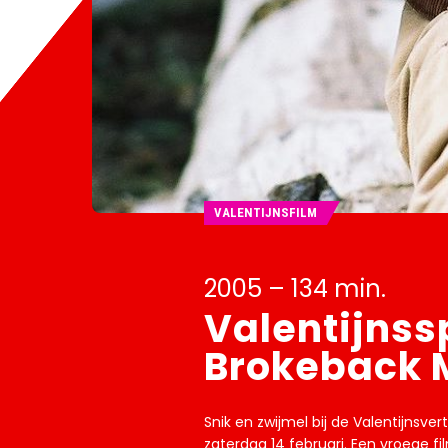
VALENTIJNSFILM
2005 – 134 min.
Valentijnss
Brokeback 
Snik en zwijmel bij de Valentijnsve
zaterdag 14 februari. Een vroege fi