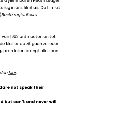
Jake Gyllenhaal en Heath Ledger
rug in ons filmhuis. De film uit
(
Beste regie
,
Beste
r van 1963 ontmoeten en tot
klus er op zit gaan ze ieder
aren later, brengt alles aan
ijden
hier
.
dare not speak their
d but can’t and never will