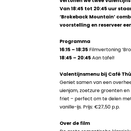
vertonen we twee valentijnsf
Van 18:45 tot 20:45 uur staan
‘Brokeback Mountain’ combin
voorstelling en reserveer ee
Programma
16:15 – 18:35
Filmvertoning ‘Br
18:45 – 20:45
Aan tafel!
Valentijnsmenu bij Café Th
Geniet samen van een overheer
uienjam, zoetzure groenten en
friet – perfect om te delen me
vanille-ijs. Prijs: €27,50 p.p.
Over de film