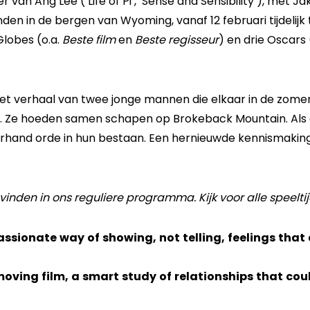
 van Ang Lee (‘Life of Pi’, ‘Sense and Sensibility’), met 
en in de bergen van Wyoming, vanaf 12 februari tijdelijk te
Globes (o.a.
Beste film
en
Beste regisseur
) en drie Oscars 
het verhaal van twee jonge mannen die elkaar in de zome
e hoeden samen schapen op Brokeback Mountain. Als de 
and orde in hun bestaan. Een hernieuwde kennismaking, j
 vinden in ons reguliere programma. Kijk voor alle speelt
ssionate way of showing, not telling, feelings that 
ing film, a smart study of relationships that coul