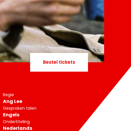
Bestel tickets
Regie
Ang Lee
Gesproken talen
Engels
Ondertiteling
Nederlands