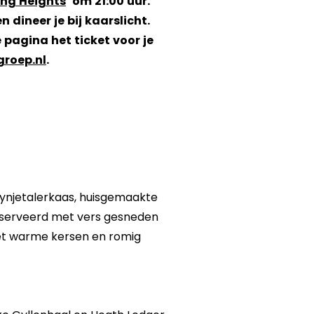
ng Heights
‘ om 21:00 uur.
 dineer je bij kaarslicht.
pagina het ticket voor je
roep.nl
.
ynjetalerkaas, huisgemaakte
Geserveerd met vers gesneden
met warme kersen en romig