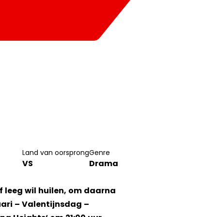
Land van oorsprong
Genre
VS
Drama
jf leeg wil huilen, om daarna
uari – Valentijnsdag –