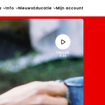
a
Info
Nieuws
Educatie
Mijn account
Open
Open
Open
sub-
sub-
sub-
menu
menu
menu
TRAILER:
0:36