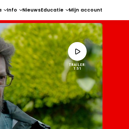
a
Info
Nieuws
Educatie
Mijn account
Open
Open
Open
sub-
sub-
sub-
menu
menu
menu
TRAILER:
1:51