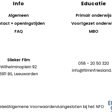
Info
Educatie
Algemeen
Primair onderwijs
tact + openingstijden
Voortgezet onderwi
FAQ
MBO
Slieker Film
058 – 20 50 320
Wilhelminaplein 92
info@filminfriesland.
8911 BS, Leeuwarden
eleid
Algemene Voorwaarden
Aangesloten bij het NFO