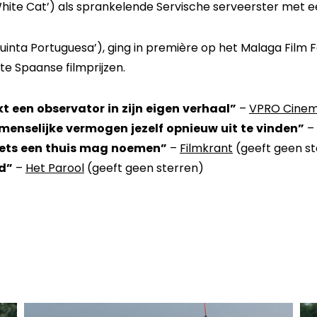
White Cat’) als sprankelende Servische serveerster met ee
uinta Portuguesa’), ging in première op het Malaga Film
ste Spaanse filmprijzen.
kt een observator in zijn eigen verhaal”
–
VPRO Cine
enselijke vermogen jezelf opnieuw uit te vinden”
–
iets een thuis mag noemen”
–
Filmkrant
(geeft geen st
d”
–
Het Parool
(geeft geen sterren)