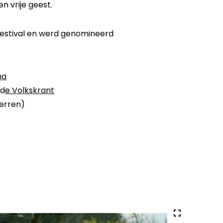
n vrije geest.
 Festival en werd genomineerd
ma
 d
e Volkskrant
erren)
Volledige