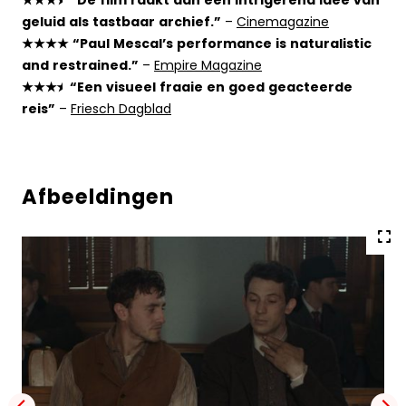
★★★⯨ “De film raakt aan een intrigerend idee van
geluid als tastbaar archief.”
–
Cinemagazine
★★★★ “Paul Mescal’s performance is naturalistic
and restrained.”
–
Empire Magazine
★★★⯨ “Een visueel fraaie en goed geacteerde
reis”
–
Friesch Dagblad
Afbeeldingen
Vol
gro