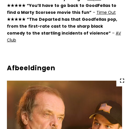
★★★★★ “You’ll have to go back to GoodFellas to
find a Marty Scorsese movie this fun”
–
Time Out
★★★★★ “The Departed has that Goodfellas pop,
from the first-rate cast to the sharp black
comedy to the startling incidents of violence”
–
AV
Club
Afbeeldingen
Vol
gro