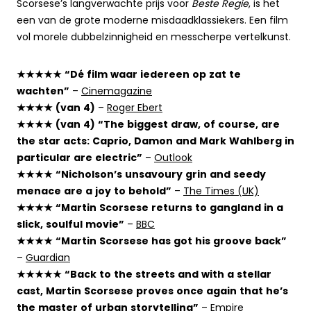
Scorsese’s langverwachte prijs voor
Beste Regie
, is het
een van de grote moderne misdaadklassiekers. Een film
vol morele dubbelzinnigheid en messcherpe vertelkunst.
★★★★★ “Dé film waar iedereen op zat te
wachten”
–
Cinemagazine
★★★★ (van 4)
–
Roger Ebert
★★★★ (van 4) “The biggest draw, of course, are
the star acts: Caprio, Damon and Mark Wahlberg in
particular are electric”
–
Outlook
★★★★ “Nicholson’s unsavoury grin and seedy
menace are a joy to behold”
–
The Times (UK)
★★★★ “Martin Scorsese returns to gangland in a
slick, soulful movie”
–
BBC
★★★★ “Martin Scorsese has got his groove back”
–
Guardian
★★★★★ “Back to the streets and with a stellar
cast, Martin Scorsese proves once again that he’s
the master of urban storytelling”
–
Empire