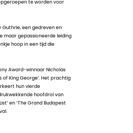
m opgeroepen te worden voor
ry Guthrie, een gedreven en
ge maar gepassioneerde leiding
je hoop in een tijd die
 Tony Award-winnaar Nicholas
 of King George’. Het prachtig
rkeert hun vierde
ndrukwekkende hoofdrol van
 List’ en ‘The Grand Budapest
val.