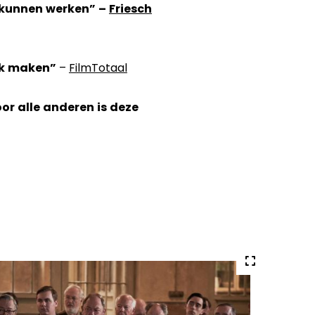
 kunnen werken” –
Friesch
ek maken”
–
FilmTotaal
r alle anderen is deze
Volledige
grote