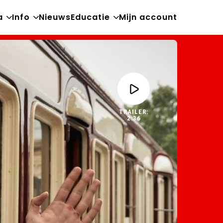
a
Info
Nieuws
Educatie
Mijn account
Open
Open
Open
sub-
sub-
sub-
menu
menu
menu
TRAILER:
2:36