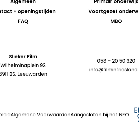
Algemeen
Primair onderwijs
tact + openingstijden
Voortgezet onderwi
FAQ
MBO
Slieker Film
058 – 20 50 320
Wilhelminaplein 92
info@filminfriesland.
8911 BS, Leeuwarden
eleid
Algemene Voorwaarden
Aangesloten bij het NFO