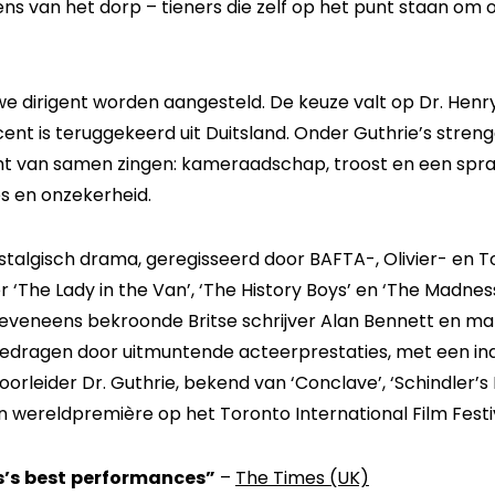
ns van het dorp – tieners die zelf op het punt staan o
uwe dirigent worden aangesteld. De keuze valt op Dr. Hen
nt is teruggekeerd uit Duitsland. Onder Guthrie’s stren
t van samen zingen: kameraadschap, troost en een sprank
s en onzekerheid.
ostalgisch drama, geregisseerd door BAFTA-, Olivier- en
‘The Lady in the Van’, ‘The History Boys’ en ‘The Madness
 eveneens bekroonde Britse schrijver Alan Bennett en ma
gedragen door uitmuntende acteerprestaties, met een i
koorleider Dr. Guthrie, bekend van ‘Conclave’, ‘Schindler’s
ijn wereldpremière op het Toronto International Film Festi
’s best performances”
–
The Times (UK)