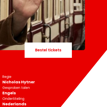
Bestel tickets
Regie
Nicholas Hytner
Gesproken talen
Engels
Ondertiteling
Nederlands