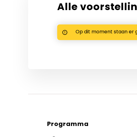
Alle voorstelli
Op dit moment staan er 
Programma
Diensten
menus