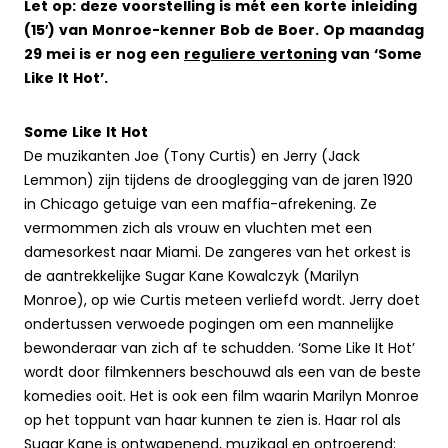
Let op: deze voorstelling is mét een korte inleiding
(15′) van Monroe-kenner Bob de Boer. Op maandag
29 mei is er nog een
reguliere vertoning
van ‘Some
Like It Hot’.
Some Like It Hot
De muzikanten Joe (Tony Curtis) en Jerry (Jack
Lemmon) zijn tijdens de drooglegging van de jaren 1920
in Chicago getuige van een maffia-afrekening. Ze
vermommen zich als vrouw en vluchten met een
damesorkest naar Miami. De zangeres van het orkest is
de aantrekkelijke Sugar Kane Kowalczyk (Marilyn
Monroe), op wie Curtis meteen verliefd wordt. Jerry doet
ondertussen verwoede pogingen om een mannelijke
bewonderaar van zich af te schudden. ‘Some Like It Hot’
wordt door filmkenners beschouwd als een van de beste
komedies ooit. Het is ook een film waarin Marilyn Monroe
op het toppunt van haar kunnen te zien is. Haar rol als
Sugar Kane is ontwapenend, muzikaal en ontroerend: