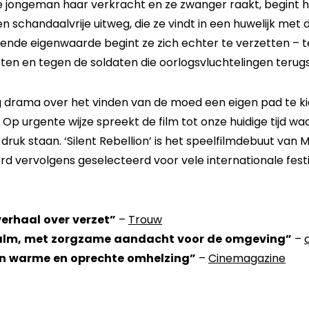
e jongeman haar verkracht en ze zwanger raakt, begint h
schandaalvrije uitweg, die ze vindt in een huwelijk met
iende eigenwaarde begint ze zich echter te verzetten – t
ten en tegen de soldaten die oorlogsvluchtelingen terug
htig drama over het vinden van de moed een eigen pad te k
Op urgente wijze spreekt de film tot onze huidige tijd w
ruk staan. ‘Silent Rebellion’ is het speelfilmdebuut van M
erd vervolgens geselecteerd voor vele internationale fes
rhaal over verzet”
–
Trouw
kalm, met zorgzame aandacht voor de omgeving”
–
een warme en oprechte omhelzing”
–
Cinemagazine