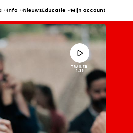
a
Info
Nieuws
Educatie
Mijn account
Open
Open
Open
sub-
sub-
sub-
menu
menu
menu
TRAILER:
1:39