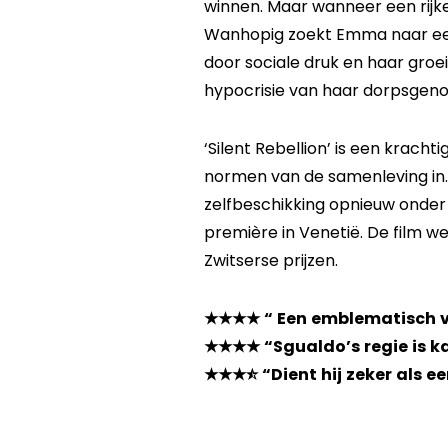
winnen. Maar wanneer een rijk
Wanhopig zoekt Emma naar een 
door sociale druk en haar groe
hypocrisie van haar dorpsgeno
‘Silent Rebellion’ is een krac
normen van de samenleving in. 
zelfbeschikking opnieuw onder d
première in Venetië. De film w
Zwitserse prijzen.
★★★★ “ Een emblematisch ve
★★★★ “Sgualdo’s regie is 
★★★⯪ “Dient hij zeker als 