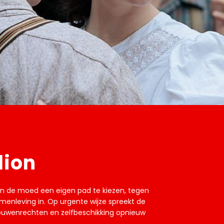
lion
an de moed een eigen pad te kiezen, tegen
enleving in. Op urgente wijze spreekt de
vrouwenrechten en zelfbeschikking opnieuw