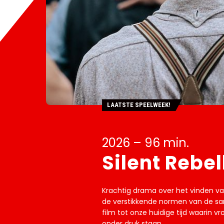
LAATSTE SPEELWEEK!
2026 – 96 min.
Silent Rebel
Krachtig drama over het vinden v
de verstikkende normen van de sam
film tot onze huidige tijd waarin 
onder druk staan.