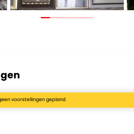
ngen
geen voorstellingen gepland