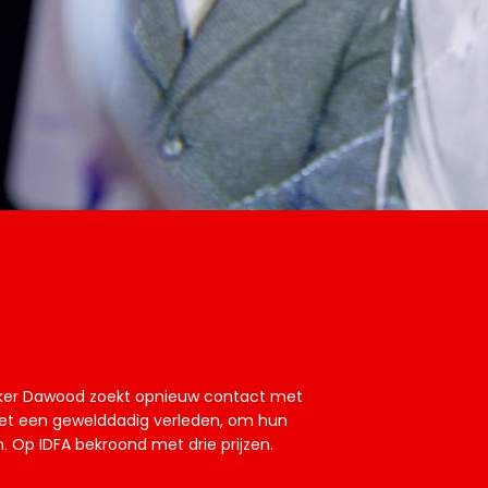
ker Dawood zoekt opnieuw contact met
met een gewelddadig verleden, om hun
 Op IDFA bekroond met drie prijzen.