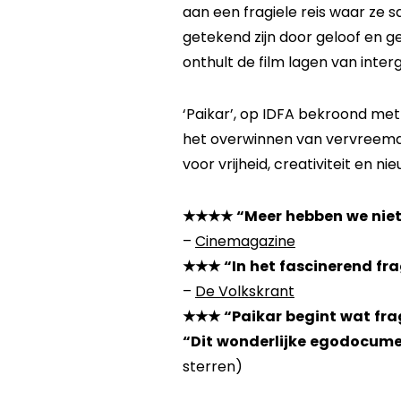
aan een fragiele reis waar ze 
getekend zijn door geloof en ge
onthult de film lagen van inte
‘Paikar’, op IDFA bekroond met 
het overwinnen van vervreemdin
voor vrijheid, creativiteit en 
★★★★
“Meer hebben we niet
–
Cinemagazine
★★★
“In het fascinerend fr
–
De Volkskrant
★★★
“Paikar begint wat fra
“Dit wonderlijke egodocume
sterren)