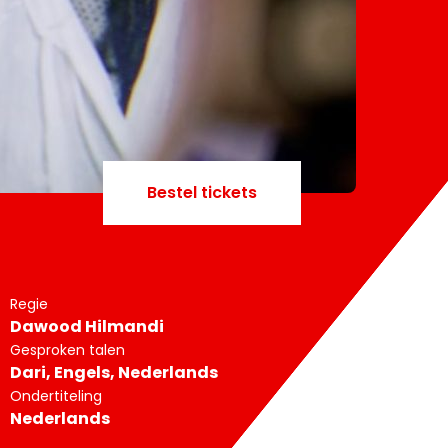
Bestel tickets
Regie
Dawood Hilmandi
Gesproken talen
Dari, Engels, Nederlands
Ondertiteling
Nederlands