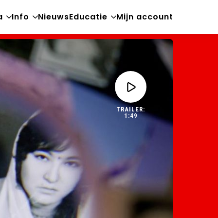
a
Info
Nieuws
Educatie
Mijn account
Open
Open
Open
sub-
sub-
sub-
menu
menu
menu
TRAILER:
1:49