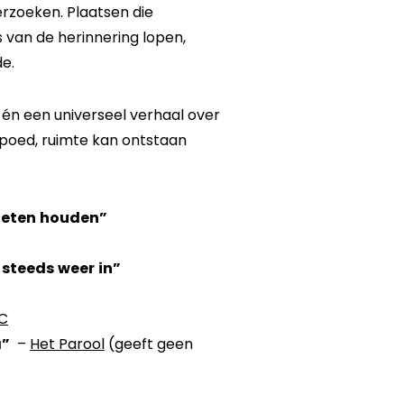
erzoeken. Plaatsen die
s van de herinnering lopen,
de.
g én een universeel verhaal over
spoed, ruimte kan ontstaan
oeten houden”
 steeds weer in”
C
a”
–
Het Parool
(geeft geen