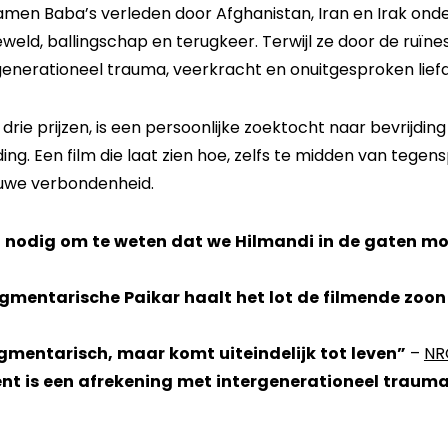
samen Baba’s verleden door Afghanistan, Iran en Irak ond
weld, ballingschap en terugkeer. Terwijl ze door de ruïne
rgenerationeel trauma, veerkracht en onuitgesproken lief
drie prijzen, is een persoonlijke zoektocht naar bevrijdin
g. Een film die laat zien hoe, zelfs te midden van tegen
nieuwe verbondenheid.
 nodig om te weten dat we Hilmandi in de gaten m
agmentarische Paikar haalt het lot de filmende zoon
gmentarisch, maar komt uiteindelijk tot leven”
–
NR
nt is een afrekening met intergenerationeel traum