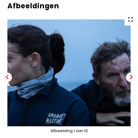
Afbeeldingen
Vol
gro