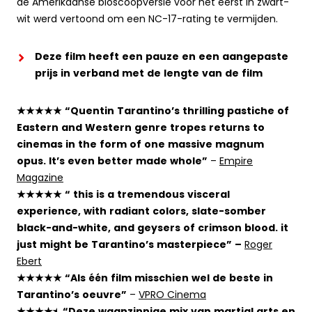
de Amerikaanse bioscoopversie voor het eerst in zwart-
wit werd vertoond om een NC-17-rating te vermijden.
Deze film heeft een pauze en een aangepaste
prijs in verband met de lengte van de film
★★★★★ “Quentin Tarantino’s thrilling pastiche of
Eastern and Western genre tropes returns to
cinemas in the form of one massive magnum
opus. It’s even better made whole”
–
Empire
Magazine
★★★★★ “ this is a tremendous visceral
experience, with radiant colors, slate-somber
black-and-white, and geysers of crimson blood. it
just might be Tarantino’s masterpiece” –
Roger
Ebert
★★★★★ “Als één film misschien wel de beste in
Tarantino’s oeuvre”
–
VPRO Cinema