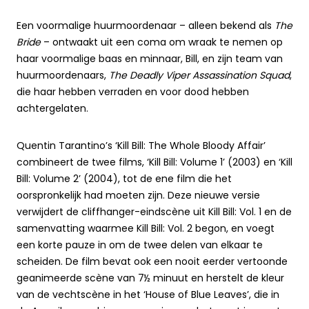
Een voormalige huurmoordenaar – alleen bekend als
The
Bride
– ontwaakt uit een coma om wraak te nemen op
haar voormalige baas en minnaar, Bill, en zijn team van
huurmoordenaars,
The Deadly Viper Assassination Squad
,
die haar hebben verraden en voor dood hebben
achtergelaten.
Quentin Tarantino’s ‘Kill Bill: The Whole Bloody Affair’
combineert de twee films, ‘Kill Bill: Volume 1’ (2003) en ‘Kill
Bill: Volume 2’ (2004), tot de ene film die het
oorspronkelijk had moeten zijn. Deze nieuwe versie
verwijdert de cliffhanger-eindscène uit Kill Bill: Vol. 1 en de
samenvatting waarmee Kill Bill: Vol. 2 begon, en voegt
een korte pauze in om de twee delen van elkaar te
scheiden. De film bevat ook een nooit eerder vertoonde
geanimeerde scène van 7½ minuut en herstelt de kleur
van de vechtscène in het ‘House of Blue Leaves’, die in