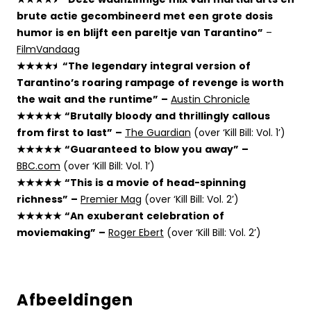
★★★★⯨ “Deze waanzinnige mix van martial arts en
brute actie gecombineerd met een grote dosis
humor is en blijft een pareltje van Tarantino”
–
FilmVandaag
★★★★⯨ “The legendary integral version of
Tarantino’s roaring rampage of revenge is worth
the wait and the runtime” –
Austin Chronicle
★★★★★ “Brutally bloody and thrillingly callous
from first to last” –
The Guardian
(over ‘Kill Bill: Vol. 1’)
★★★★★ “Guaranteed to blow you away” –
BBC.com
(over ‘Kill Bill: Vol. 1’)
★★★★★ “This is a movie of head-spinning
richness” –
Premier Mag
(over ‘Kill Bill: Vol. 2’)
★★★★★ “An exuberant celebration of
moviemaking” –
Roger Ebert
(over ‘Kill Bill: Vol. 2’)
Afbeeldingen