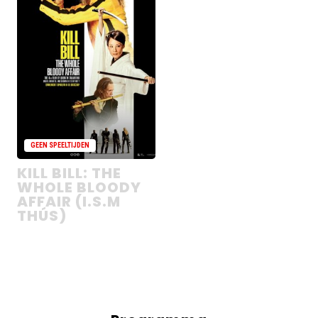
Kill
Bill:
The
Whole
Bloody
Affair
(i.s.m
Thús)
zijn
GEEN SPEELTIJDEN
uitverkocht
KILL BILL: THE
WHOLE BLOODY
AFFAIR (I.S.M
THÚS)