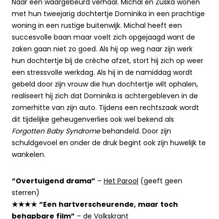
Naar een waargebeurd verhaal. Michal en Zuska wonen
met hun tweejarig dochtertje Dominika in een prachtige
woning in een rustige buitenwijk. Michal heeft een
succesvolle baan maar voelt zich opgejaagd want de
zaken gaan niet zo goed. Als hij op weg naar zijn werk
hun dochtertje bij de crèche afzet, stort hij zich op weer
een stressvolle werkdag. Als hij in de namiddag wordt
gebeld door zijn vrouw die hun dochtertje wilt ophalen,
realiseert hij zich dat Dominika is achtergebleven in de
zomerhitte van zijn auto. Tijdens een rechtszaak wordt
dit tijdelijke geheugenverlies ook wel bekend als
Forgotten Baby Syndrome
behandeld. Door zijn
schuldgevoel en onder de druk begint ook zijn huwelijk te
wankelen.
“Overtuigend drama”
–
Het Parool
(geeft geen
sterren)
★★★★ “Een hartverscheurende, maar toch
behapbare film”
–
de Volkskrant