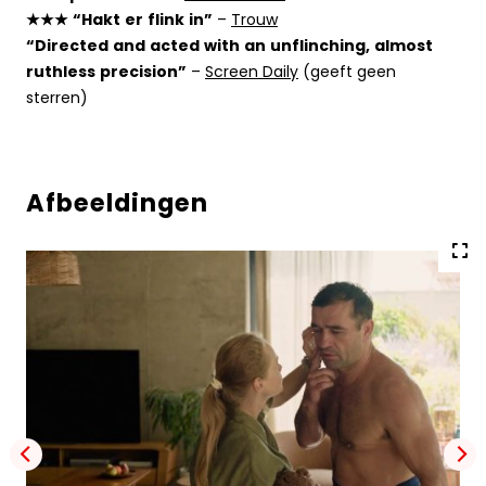
★★★ “Hakt er flink in”
–
Trouw
“Directed and acted with an unflinching, almost
ruthless precision”
–
Screen Daily
(geeft geen
sterren)
Afbeeldingen
Vol
gro