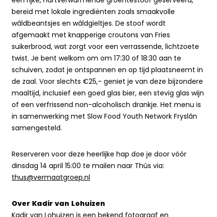
een rijke, hartverwarmende groentestoof geserveerd,
bereid met lokale ingrediënten zoals smaakvolle
wâldbeantsjes en wâldgieltjes. De stoof wordt
afgemaakt met knapperige croutons van Fries
suikerbrood, wat zorgt voor een verrassende, lichtzoete
twist. Je bent welkom om om 17:30 of 18:30 aan te
schuiven, zodat je ontspannen en op tijd plaatsneemt in
de zaal. Voor slechts €25,- geniet je van deze bijzondere
maaltijd, inclusief een goed glas bier, een stevig glas wijn
of een verfrissend non-alcoholisch drankje. Het menu is
in
samenwerking met Slow Food Youth Network Fryslân
samengesteld.
Reserveren voor deze heerlijke hap doe je door vóór
dinsdag 14 april 15:00 te mailen naar Thús via:
thus@vermaatgroep.nl
Over Kadir van Loh
uizen
Kadir van Lohuizen is een bekend fotograaf en