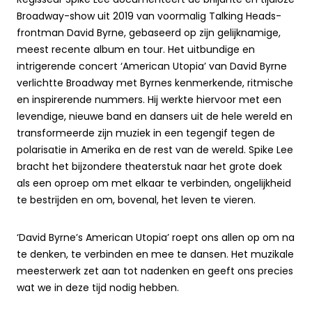
Regisseur Spike Lee documenteert de briljante en tijdloze
Broadway-show uit 2019 van voormalig Talking Heads-
frontman David Byrne, gebaseerd op zijn gelijknamige,
meest recente album en tour. Het uitbundige en
intrigerende concert ‘American Utopia’ van David Byrne
verlichtte Broadway met Byrnes kenmerkende, ritmische
en inspirerende nummers. Hij werkte hiervoor met een
levendige, nieuwe band en dansers uit de hele wereld en
transformeerde zijn muziek in een tegengif tegen de
polarisatie in Amerika en de rest van de wereld. Spike Lee
bracht het bijzondere theaterstuk naar het grote doek
als een oproep om met elkaar te verbinden, ongelijkheid
te bestrijden en om, bovenal, het leven te vieren.
‘David Byrne’s American Utopia’ roept ons allen op om na
te denken, te verbinden en mee te dansen. Het muzikale
meesterwerk zet aan tot nadenken en geeft ons precies
wat we in deze tijd nodig hebben.