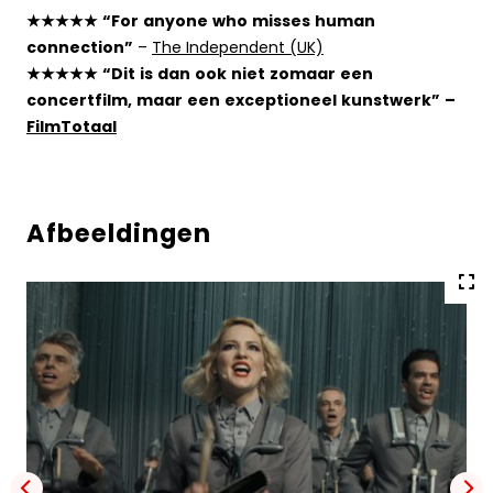
★★★★★ “For anyone who misses human
connection”
–
The Independent (UK)
★★★★★ “Dit is dan ook niet zomaar een
concertfilm, maar een exceptioneel kunstwerk” –
FilmTotaal
Afbeeldingen
Vol
gro