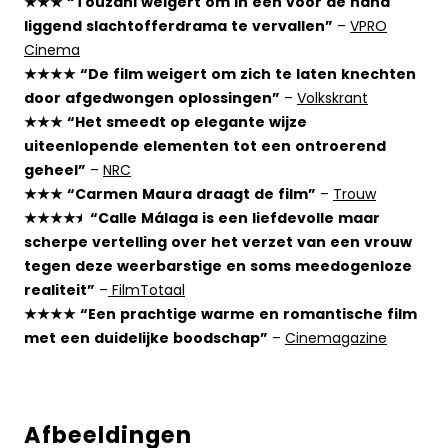
★★★ “Touzani weigert om in een voor de hand
liggend slachtofferdrama te vervallen”
–
VPRO
Cinema
★★★★ “De film weigert om zich te laten knechten
door afgedwongen oplossingen”
–
Volkskrant
★★★ “Het smeedt op elegante wijze
uiteenlopende elementen tot een ontroerend
geheel”
–
NRC
★★★ “Carmen Maura draagt de film”
–
Trouw
★★★★
⯨ “Calle Málaga is een liefdevolle maar
scherpe vertelling over het verzet van een vrouw
tegen deze weerbarstige en soms meedogenloze
realiteit”
–
FilmTotaal
★★★★ “Een prachtige warme en romantische film
met een duidelijke boodschap”
–
Cinemagazine
Afbeeldingen