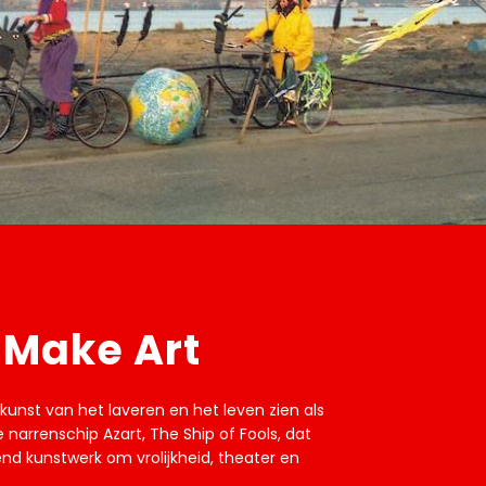
 Make Art
unst van het laveren en het leven zien als
narrenschip Azart, The Ship of Fools, dat
end kunstwerk om vrolijkheid, theater en