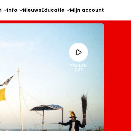
a
Info
Nieuws
Educatie
Mijn account
Open
Open
Open
sub-
sub-
sub-
menu
menu
menu
TRAILER:
2:27