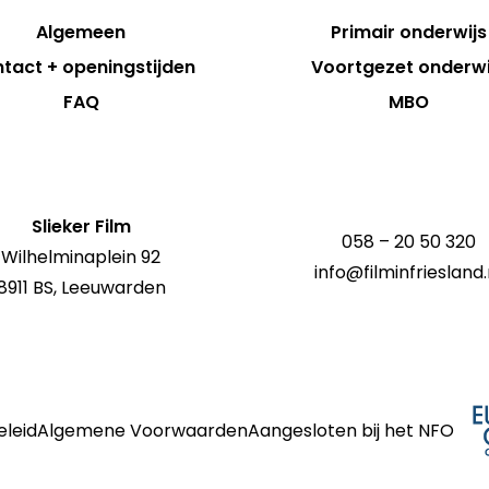
Algemeen
Primair onderwijs
tact + openingstijden
Voortgezet onderwi
FAQ
MBO
Slieker Film
058 – 20 50 320
Wilhelminaplein 92
info@filminfriesland.
8911 BS, Leeuwarden
eleid
Algemene Voorwaarden
Aangesloten bij het NFO