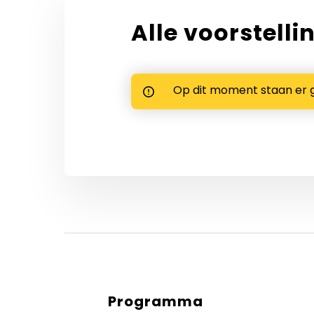
Alle voorstelli
Op dit moment staan er 
Programma
Diensten