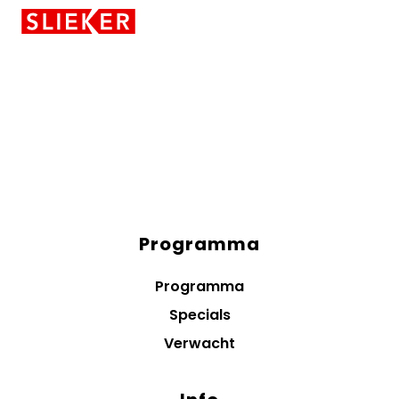
Skiplinks
Programma
Diensten
menus
Programma
Specials
Verwacht