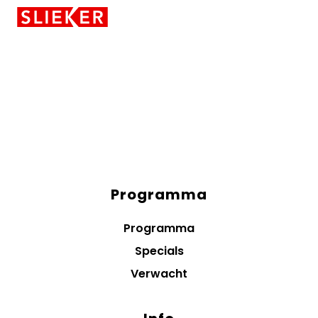
Skiplinks
Programma
Diensten
menus
Programma
Specials
Verwacht