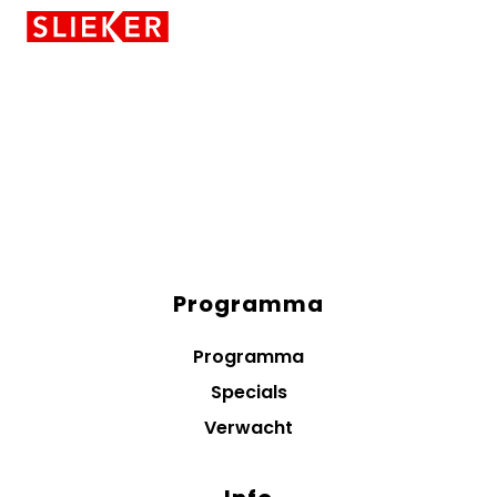
Skiplinks
Programma
Diensten
menus
Programma
Specials
Verwacht