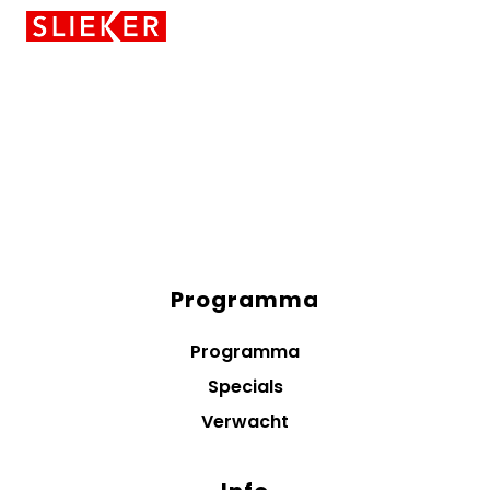
Skiplinks
Programma
Diensten
menus
Programma
Specials
Verwacht