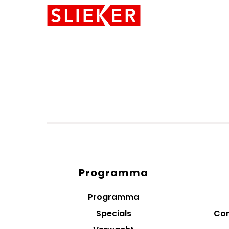
Skiplinks
Programma
Diensten
menus
Programma
Specials
Con