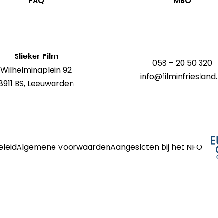
FAQ
MBO
Slieker Film
058 – 20 50 320
Wilhelminaplein 92
info@filminfriesland.
8911 BS, Leeuwarden
eleid
Algemene Voorwaarden
Aangesloten bij het NFO