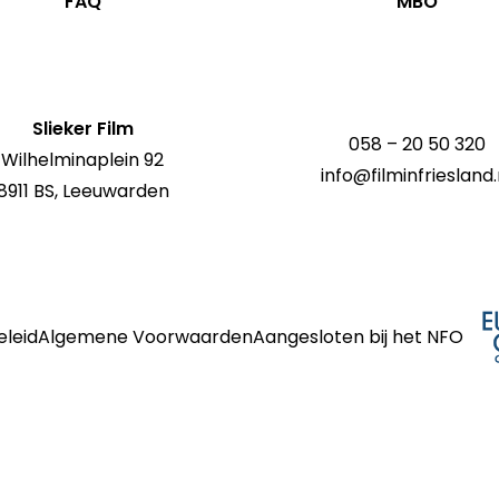
FAQ
MBO
Slieker Film
058 – 20 50 320
Wilhelminaplein 92
info@filminfriesland.
8911 BS, Leeuwarden
eleid
Algemene Voorwaarden
Aangesloten bij het NFO