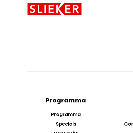
Skiplinks
Programma
Diensten
menus
Programma
Specials
Con