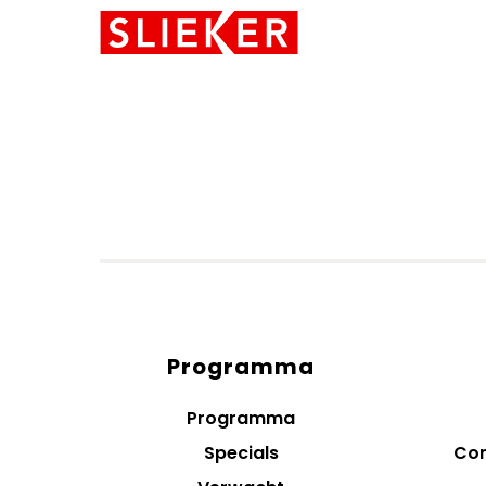
Skiplinks
Programma
Diensten
menus
Programma
Specials
Con