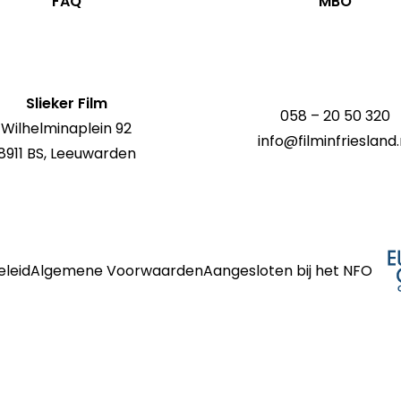
FAQ
MBO
Slieker Film
058 – 20 50 320
Wilhelminaplein 92
info@filminfriesland.
8911 BS, Leeuwarden
eleid
Algemene Voorwaarden
Aangesloten bij het NFO