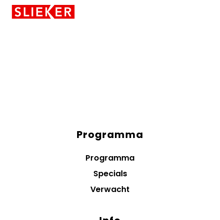
Skiplinks
Programma
Diensten
menus
Programma
Specials
Verwacht