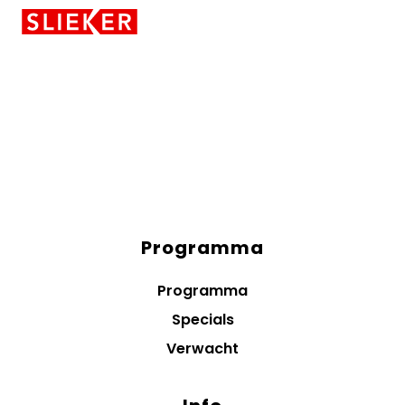
Skiplinks
Programma
Diensten
menus
Programma
Specials
Verwacht