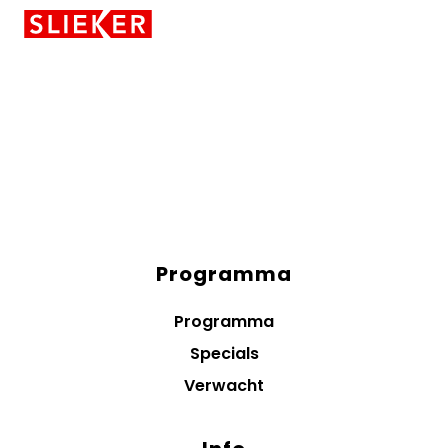
Skiplinks
Programma
Diensten
menus
Programma
Specials
Verwacht