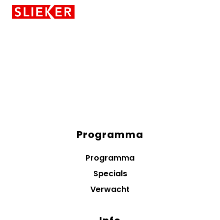
Skiplinks
Programma
Diensten
menus
Programma
Specials
Verwacht