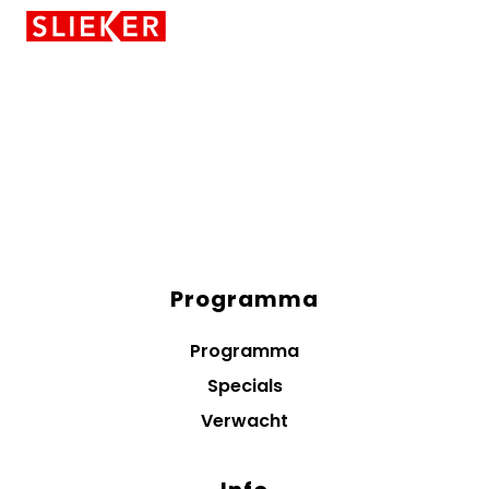
Skiplinks
Programma
Diensten
menus
Programma
Specials
Verwacht