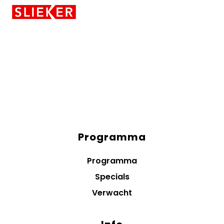
Skiplinks
Programma
Diensten
menus
Programma
Specials
Verwacht