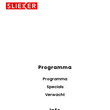
Skiplinks
Programma
Diensten
menus
Programma
Specials
Verwacht