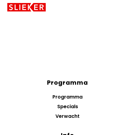
Skiplinks
Programma
Diensten
menus
Programma
Specials
Verwacht