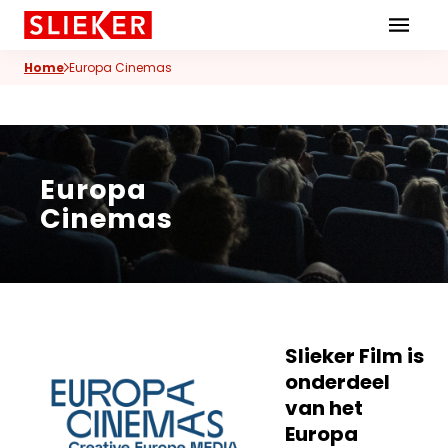
Skiplinks
Home
Europa Cinemas
Europa
Cinemas
Slieker Film is
onderdeel
van het
Europa