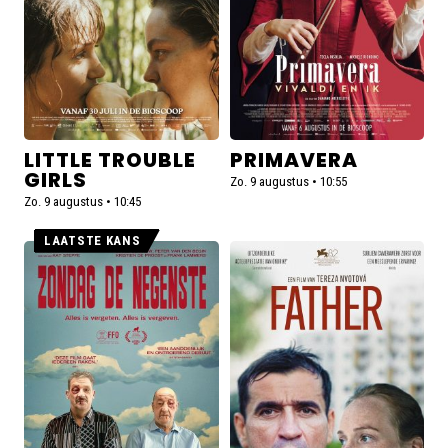
LITTLE TROUBLE
PRIMAVERA
GIRLS
Zo. 9 augustus • 10:55
Zo. 9 augustus • 10:45
LAATSTE KANS
Lees
Lees
meer
meer
over
over
Zondag
Father
de
negenste