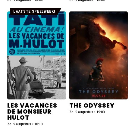
LAATSTE SPEELWEEK!
Lees
Lees
meer
meer
over
over
Les
The
vacances
Odyssey
de
Monsieur
Hulot
LES VACANCES
THE ODYSSEY
DE MONSIEUR
Zo. 9 augustus • 19:00
HULOT
Zo. 9 augustus • 18:10