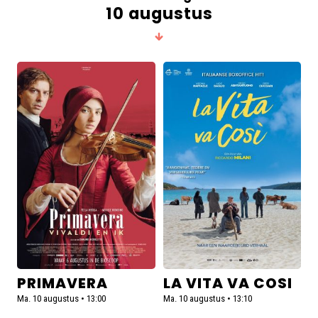
10 augustus
Lees
Lees
meer
meer
over
over
Primavera
La
Vita
va
Cosi
PRIMAVERA
LA VITA VA COSI
Ma. 10 augustus • 13:00
Ma. 10 augustus • 13:10