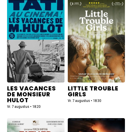
meer
meer
over
over
Les
Little
vacances
Trouble
de
Girls
Monsieur
Hulot
LES VACANCES
LITTLE TROUBLE
DE MONSIEUR
GIRLS
HULOT
Vr. 7 augustus • 18:30
Vr. 7 augustus • 18:20
Lees
Lees
meer
meer