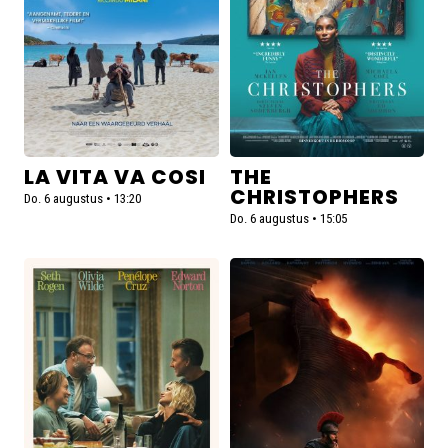
Cosi
LA VITA VA COSI
THE
CHRISTOPHERS
Do. 6 augustus • 13:20
Do. 6 augustus • 15:05
Lees
Lees
meer
meer
over
over
The
The
Invite
Odyssey