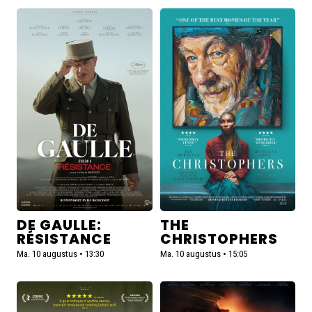
Lees
Lees
meer
meer
over
over
De
The
Gaulle:
Christophers
Résistance
DE GAULLE:
THE
RÉSISTANCE
CHRISTOPHERS
Ma. 10 augustus • 13:30
Ma. 10 augustus • 15:05
Lees
Lees
meer
meer