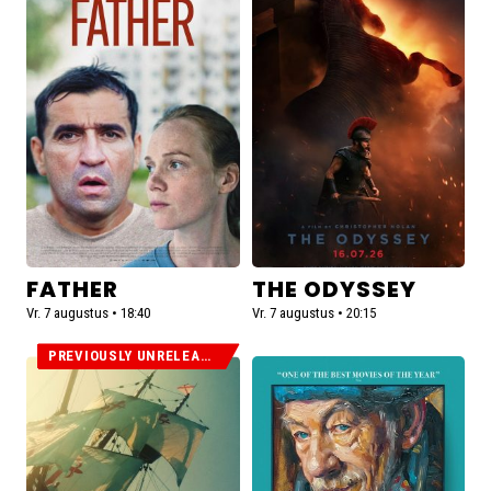
over
over
Father
The
Odyssey
FATHER
THE ODYSSEY
Vr. 7 augustus • 18:40
Vr. 7 augustus • 20:15
PREVIOUSLY UNRELEASED
Lees
Lees
meer
meer
over
over
Magellan
The
(Previously
Christophers