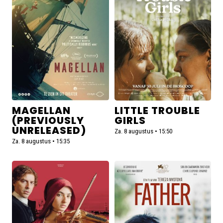
(Previously
Trouble
Unreleased)
Girls
MAGELLAN
LITTLE TROUBLE
(PREVIOUSLY
GIRLS
UNRELEASED)
Za. 8 augustus • 15:50
Za. 8 augustus • 15:35
Lees
Lees
meer
meer
over
over
Primavera
Father