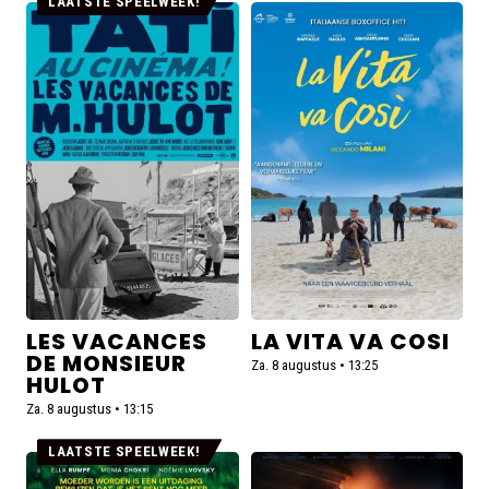
LAATSTE SPEELWEEK!
Lees
Lees
meer
meer
over
over
Les
La
vacances
Vita
de
va
Monsieur
Cosi
Hulot
LES VACANCES
LA VITA VA COSI
DE MONSIEUR
Za. 8 augustus • 13:25
HULOT
Za. 8 augustus • 13:15
LAATSTE SPEELWEEK!
Lees
Lees