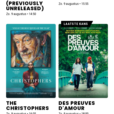
(PREVIOUSLY
Zo. 9 augustus • 15:55
UNRELEASED)
Zo. 9 augustus • 14:50
LAATSTE KANS
Lees
Lees
meer
meer
over
over
The
Des
Christophers
preuves
d'amour
THE
DES PREUVES
CHRISTOPHERS
D'AMOUR
Zo. 9 augustus • 16:05
Zo. 9 augustus • 18:00