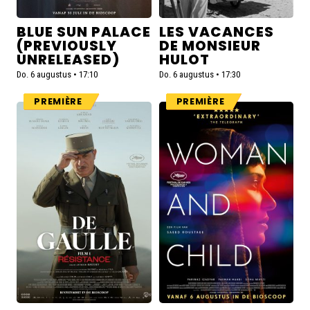
BLUE SUN PALACE
LES VACANCES
(PREVIOUSLY
DE MONSIEUR
UNRELEASED)
HULOT
Do. 6 augustus • 17:10
Do. 6 augustus • 17:30
PREMIÈRE
PREMIÈRE
Lees
Lees
meer
meer
over
over
De
Woman
Gaulle:
and
Résistance
Child