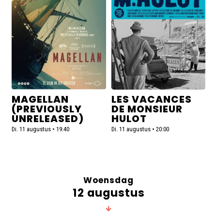
(Previously
vacances
Unreleased)
de
Monsieur
Hulot
MAGELLAN
LES VACANCES
(PREVIOUSLY
DE MONSIEUR
UNRELEASED)
HULOT
Di. 11 augustus • 19:40
Di. 11 augustus • 20:00
Woensdag
12 augustus