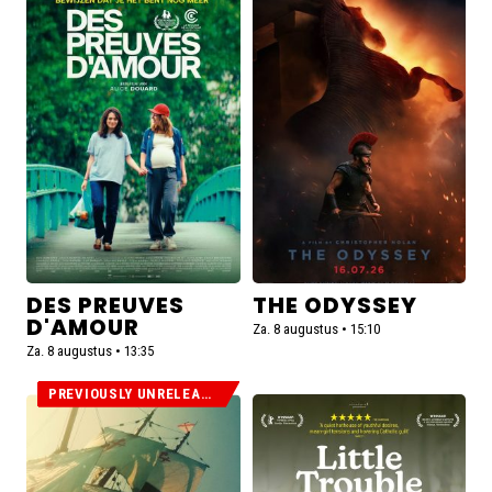
meer
meer
over
over
Des
The
preuves
Odyssey
d'amour
DES PREUVES
THE ODYSSEY
D'AMOUR
Za. 8 augustus • 15:10
Za. 8 augustus • 13:35
PREVIOUSLY UNRELEASED
Lees
Lees
meer
meer
over
over
Magellan
Little