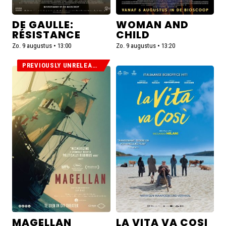
DE GAULLE:
WOMAN AND
RÉSISTANCE
CHILD
Zo. 9 augustus • 13:00
Zo. 9 augustus • 13:20
PREVIOUSLY UNRELEASED
Lees
Lees
meer
meer
over
over
Magellan
La
(Previously
Vita
Unreleased)
va
Cosi
MAGELLAN
LA VITA VA COSI