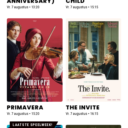
ANNIVERSARY)
CHILD
Vr. 7 augustus • 13:20
Vr. 7 augustus • 15:15
Lees
Lees
meer
meer
over
over
Primavera
The
Invite
PRIMAVERA
THE INVITE
Vr. 7 augustus • 15:20
Vr. 7 augustus • 16:15
LAATSTE SPEELWEEK!
Lees
Lees