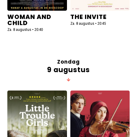
WOMAN AND
THE INVITE
CHILD
Za. 8 augustus • 20:45
Za. 8 augustus • 20:40
Zondag
9 augustus
Lees
Lees
meer
meer
over
over
Little
Primavera
Trouble
Girls