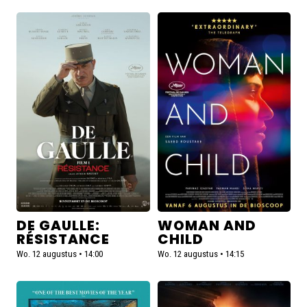
Lees
Lees
meer
meer
over
over
De
Woman
Gaulle:
and
Résistance
Child
DE GAULLE:
WOMAN AND
RÉSISTANCE
CHILD
Wo. 12 augustus • 14:00
Wo. 12 augustus • 14:15
Lees
Lees
meer
meer