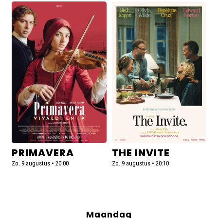
Lees
Lees
meer
meer
over
over
Primavera
The
Invite
PRIMAVERA
THE INVITE
Zo. 9 augustus • 20:00
Zo. 9 augustus • 20:10
Maandag