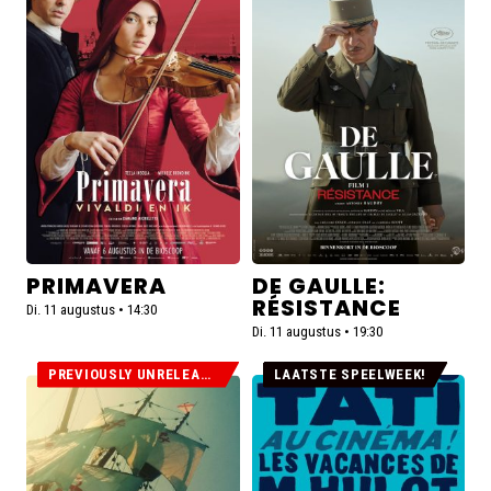
over
over
Primavera
De
Gaulle:
Résistance
PRIMAVERA
DE GAULLE:
RÉSISTANCE
Di. 11 augustus • 14:30
Di. 11 augustus • 19:30
PREVIOUSLY UNRELEASED
LAATSTE SPEELWEEK!
Lees
Lees
meer
meer
over
over
Magellan
Les