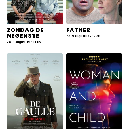
ZONDAG DE
FATHER
NEGENSTE
Zo. 9 augustus • 12:40
Zo. 9 augustus • 11:05
Lees
Lees
meer
meer
over
over
De
Woman
Gaulle:
and
Résistance
Child