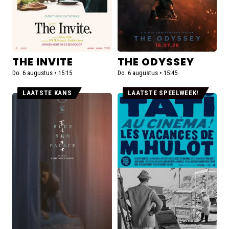
THE INVITE
THE ODYSSEY
Do. 6 augustus • 15:15
Do. 6 augustus • 15:45
LAATSTE KANS
LAATSTE SPEELWEEK!
Lees
Lees
meer
meer
over
over
Blue
Les
Sun
vacances
Palace
de
(Previously
Monsieur
Unreleased)
Hulot