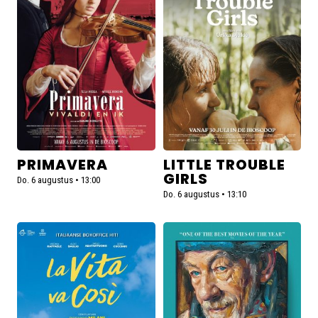
Primavera
Little
Trouble
Girls
PRIMAVERA
LITTLE TROUBLE
GIRLS
Do. 6 augustus • 13:00
Do. 6 augustus • 13:10
Lees
Lees
meer
meer
over
over
La
The
Vita
Christophers
va