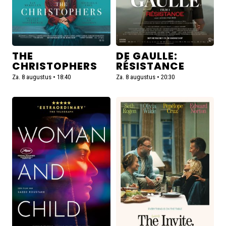
THE
DE GAULLE:
CHRISTOPHERS
RÉSISTANCE
Za. 8 augustus • 18:40
Za. 8 augustus • 20:30
Lees
Lees
meer
meer
over
over
Woman
The
and
Invite
Child