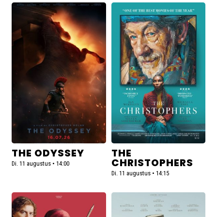
Lees
Lees
meer
meer
over
over
The
The
Odyssey
Christophers
THE ODYSSEY
THE
CHRISTOPHERS
Di. 11 augustus • 14:00
Di. 11 augustus • 14:15
Lees
Lees
meer
meer