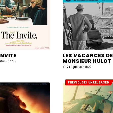
Monsieur
Hulot
INVITE
LES VACANCES DE
MONSIEUR HULOT
stus • 16:15
Vr. 7 augustus • 18:20
PREVIOUSLY UNRELEASED
Lees
meer
over
Magellan