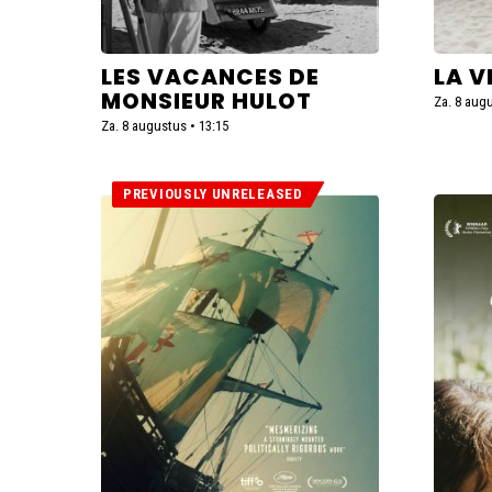
LES VACANCES DE
LA V
MONSIEUR HULOT
Za. 8 augu
Za. 8 augustus • 13:15
PREVIOUSLY UNRELEASED
Lees
Lees
meer
meer
over
over
Magellan
Little
(Previously
Troubl
Unreleased)
Girls