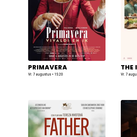
PRIMAVERA
THE 
Vr. 7 augustus • 15:20
Vr. 7 augu
Lees
Lees
meer
meer
over
over
Father
The