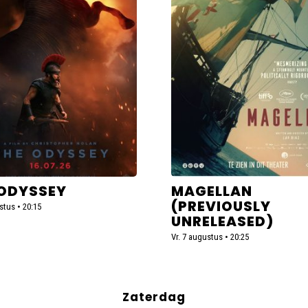
ey
(Previously
Unreleased)
 ODYSSEY
MAGELLAN
(PREVIOUSLY
stus • 20:15
UNRELEASED)
Vr. 7 augustus • 20:25
Zaterdag