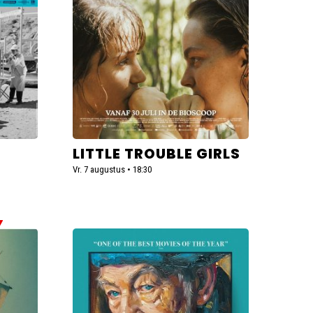
LITTLE TROUBLE GIRLS
Vr. 7 augustus • 18:30
Lees
meer
over
The