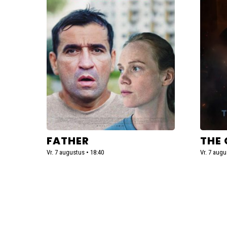
Odyss
FATHER
THE
Vr. 7 augustus • 18:40
Vr. 7 augu