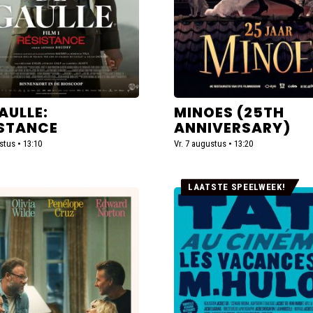
AULLE:
MINOES (25TH
ISTANCE
ANNIVERSARY)
stus • 13:10
Vr. 7 augustus • 13:20
LAATSTE SPEELWEEK!
Lees
meer
over
Les
vacances
de