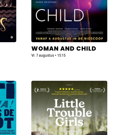
WOMAN AND CHILD
Vr. 7 augustus • 15:15
Lees
meer
over
Little
Trouble
Girls