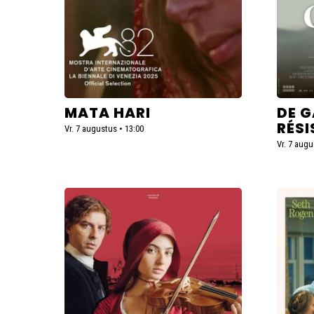
MATA HARI
DE G
RÉS
Vr. 7 augustus • 13:00
Vr. 7 augu
Lees
Lees
meer
meer
over
over
Primavera
The
Invite