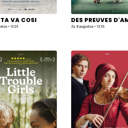
ITA VA COSI
DES PREUVES D'A
stus • 13:25
Za. 8 augustus • 13:35
Lees
meer
over
Primavera
e