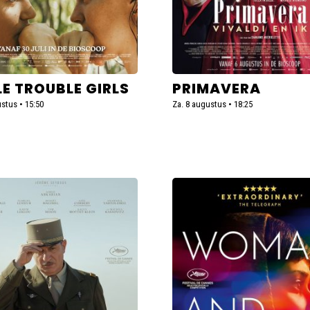
LE TROUBLE GIRLS
PRIMAVERA
stus • 15:50
Za. 8 augustus • 18:25
Lees
meer
over
Woman
and
ance
Child