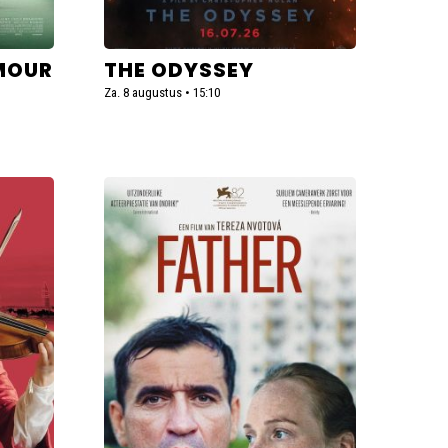
MOUR
THE ODYSSEY
Za. 8 augustus • 15:10
Lees
meer
over
Father