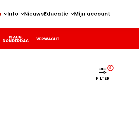
a
Info
Nieuws
Educatie
Mijn account
Open
Open
Open
sub-
sub-
sub-
menu
menu
menu
13 AUG.
VERWACHT
DONDERDAG
FILTER