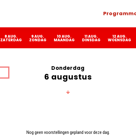
Programm
8 AUG.
9 AUG.
10 AUG.
11 AUG.
12 AUG.
ZATERDAG
ZONDAG
MAANDAG
DINSDAG
WOENSDAG
Donderdag
6 augustus
Nog geen voorstellingen gepland voor deze dag.